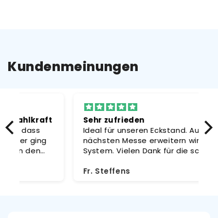
Kundenmeinungen
t
Sehr zufrieden
R
Ideal für unseren Eckstand. Auf der
D
nächsten Messe erweitern wir das
s
System. Vielen Dank für die schnelle
d
Lieferung!
Fr. Steffens
S
o