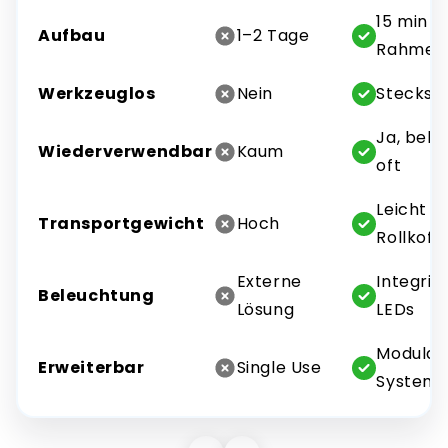
15 min p
Aufbau
1–2 Tage
Rahmen
Werkzeuglos
Nein
Stecksy
Ja, belie
Wiederverwendbar
Kaum
oft
Leicht (i
Transportgewicht
Hoch
Rollkoff
Externe
Integrie
Beleuchtung
Lösung
LEDs
Modular
Erweiterbar
Single Use
System