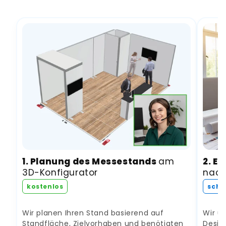
1. Planung des Messestands
am
2. E
3D-Konfigurator
nach
kostenlos
schn
Wir planen Ihren Stand basierend auf
Wir un
Standfläche, Zielvorhaben und benötigten
Desig